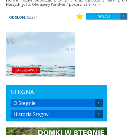
którym można odpocząć przy grillu oraz ogrodzony parking dla
Naszych gości. Oferujemy Państwu 7 pokoi z łazienkami,...
ODSŁON:
95374
STEGNA
O Stegnie
Historia Stegny