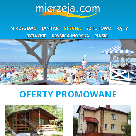
MIKOSZEWO
JANTAR
STEGNA
SZTUTOWO
KĄTY
RYBACKIE
KRYNICA MORSKA
PIASKI
OFERTY PROMOWANE