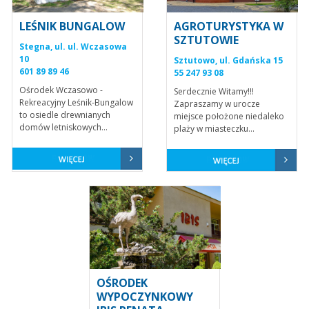
LEŚNIK BUNGALOW
AGROTURYSTYKA W
SZTUTOWIE
Stegna, ul. ul. Wczasowa
10
Sztutowo, ul. Gdańska 15
601 89 89 46
55 247 93 08
Ośrodek Wczasowo -
Serdecznie Witamy!!!
Rekreacyjny Leśnik-Bungalow
Zapraszamy w urocze
to osiedle drewnianych
miejsce położone niedaleko
domów letniskowych...
plaży w miasteczku...
OŚRODEK
WYPOCZYNKOWY