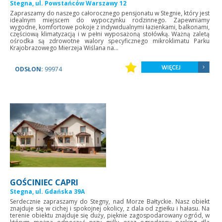
Stegna, ul. Powstańców Warszawy 12
Zapraszamy do naszego całorocznego pensjonatu w Stegnie, który jest
idealnym miejscem do wypoczynku rodzinnego. Zapewniamy
wygodne, komfortowe pokoje z indywidualnymi łazienkami, balkonami,
częściową klimatyzacją i w pełni wyposażoną stołówką. Ważną zaletą
ośrodka są zdrowotne walory specyficznego mikroklimatu Parku
Krajobrazowego Mierzeja Wiślana na...
ODSŁON:
99974
GOŚCINIEC CAPRI
Stegna, ul. Gdańska 39A
Serdecznie zapraszamy do Stegny, nad Morze Bałtyckie. Nasz obiekt
znajduje się w cichej i spokojnej okolicy, z dala od zgiełku i hałasu. Na
terenie obiektu znajduje się duży, pięknie zagospodarowany ogród, w