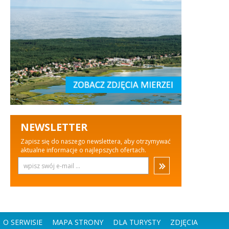
NEWSLETTER
Zapisz się do naszego newslettera, aby otrzymywać
aktualne informacje o najlepszych ofertach.
O SERWISIE
MAPA STRONY
DLA TURYSTY
ZDJĘCIA