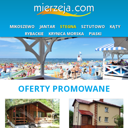
MIKOSZEWO
JANTAR
STEGNA
SZTUTOWO
KĄTY
RYBACKIE
KRYNICA MORSKA
PIASKI
OFERTY PROMOWANE