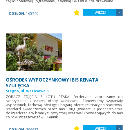
części hotelowej (ogrzewanie, łazienka) CAŁOROCZNE drewniane...
ODSŁON:
165740
OŚRODEK WYPOCZYNKOWY IBIS RENATA
SZULĘCKA
Stegna, ul. Wczasowa 8
ZOBACZ ZDJĘCIA Z LOTU PTAKA! Serdecznie zapraszamy do
skorzystania z naszej oferty wczasowej. Zapewniamy wspaniały
wypoczynek, fachową obsługę i bogatą ofertę rekreacyjno-sportową.
Standard świadczonych przez nas usług gwarantuje jedenastoletnie
doświadczenie w branży turystycznej oraz wielu powracających do nas
co roku wczasowiczów. Cennik...
ODSŁON:
296687