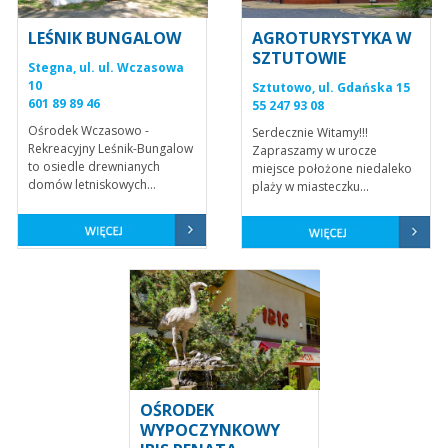
LEŚNIK BUNGALOW
AGROTURYSTYKA W
SZTUTOWIE
Stegna, ul. ul. Wczasowa
10
Sztutowo, ul. Gdańska 15
601 89 89 46
55 247 93 08
Ośrodek Wczasowo -
Serdecznie Witamy!!!
Rekreacyjny Leśnik-Bungalow
Zapraszamy w urocze
to osiedle drewnianych
miejsce położone niedaleko
domów letniskowych...
plaży w miasteczku...
OŚRODEK
WYPOCZYNKOWY